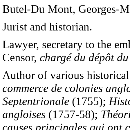
Butel-Du Mont, Georges-M
Jurist and historian.
Lawyer, secretary to the em
Censor,
chargé du dépôt du
Author of various historica
commerce de colonies anglo
Septentrionale
(1755);
Hist
angloises
(1757-58);
Théori
causes principales qui ont 